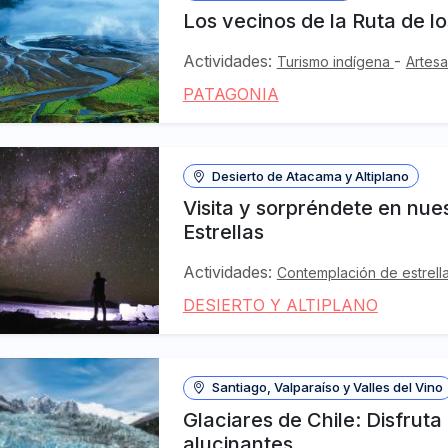
Los vecinos de la Ruta de l
Actividades:
-
Turismo indígena
Artes
PATAGONIA
Desierto de Atacama y Altiplano
Visita y sorpréndete en nue
Estrellas
Actividades:
Contemplación de estrell
DESIERTO Y ALTIPLANO
Santiago, Valparaíso y Valles del Vino
Glaciares de Chile: Disfrut
alucinantes