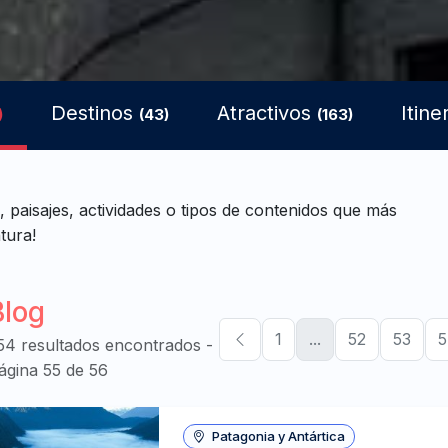
Destinos
Atractivos
Itine
)
(43)
(163)
, paisajes, actividades o tipos de contenidos que más
tura!
Blog
1
...
52
53
54 resultados encontrados -
ágina 55 de 56
Patagonia y Antártica