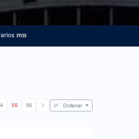
rarios
(113)
54
55
56
Ordenar