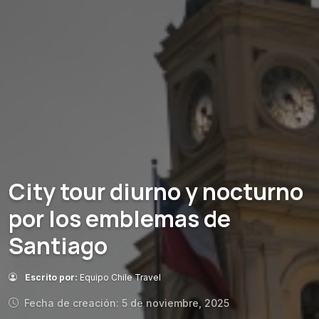
City tour diurno y nocturno
por los emblemas de
Santiago
Escrito por:
Equipo Chile Travel
Fecha de creación: 5 de noviembre, 2025