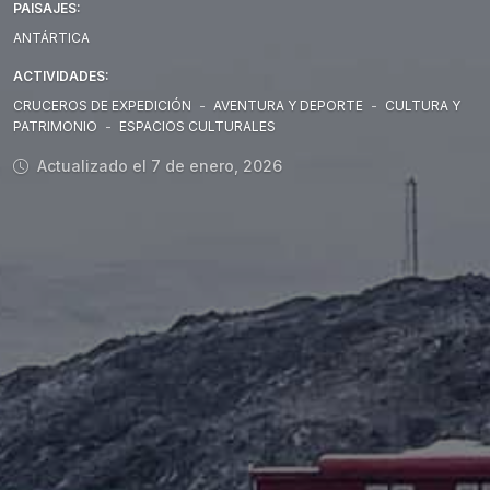
PAISAJES:
ANTÁRTICA
ACTIVIDADES:
CRUCEROS DE EXPEDICIÓN
-
AVENTURA Y DEPORTE
-
CULTURA Y
PATRIMONIO
-
ESPACIOS CULTURALES
Actualizado el 7 de enero, 2026