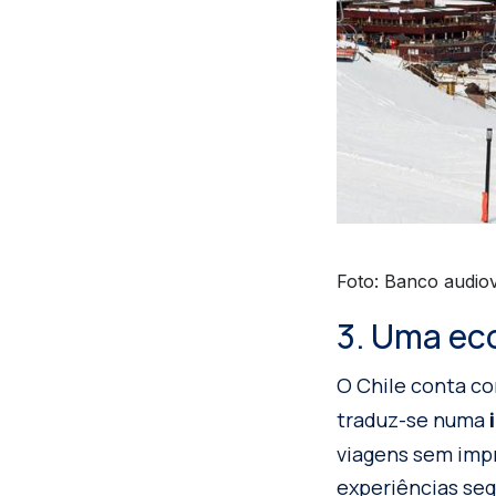
Foto: Banco audiov
3. Uma ec
O Chile conta c
traduz-se numa
viagens sem impr
experiências seg