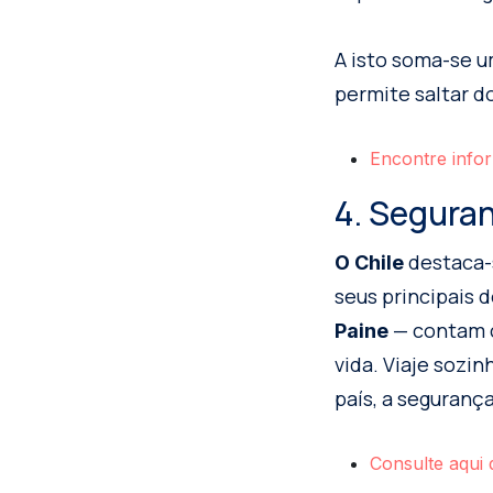
A isto soma-se 
permite saltar d
Encontre infor
4. Seguran
destaca-
O Chile
seus principais 
— contam c
Paine
vida. Viaje sozi
país, a seguranç
Consulte aqui 