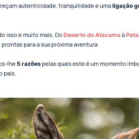
ereçam autenticidade, tranquilidade e uma
ligação g
do isso e muito mais. Do
à
Deserto do Atacama
Pata
 prontas para a sua próxima aventura.
os-lhe
pelas quais este é um momento imba
5 razões
 país.