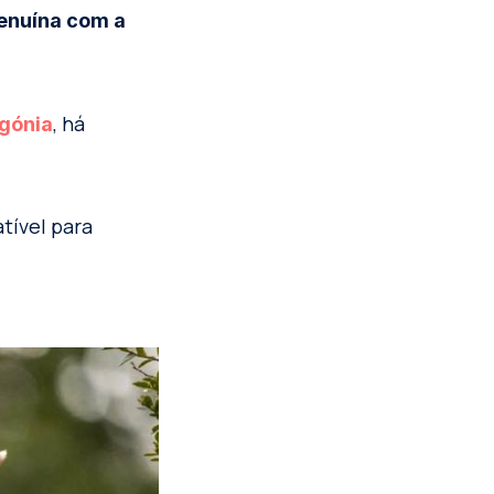
enuína com a
, há
gónia
tível para