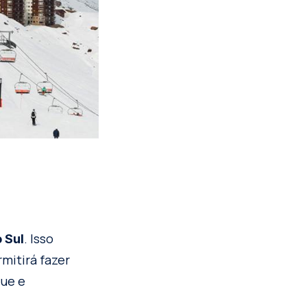
. Isso
 Sul
rmitirá fazer
que e