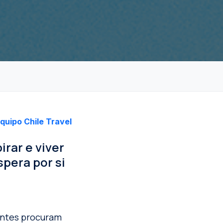
quipo Chile Travel
irar e viver
spera por si
antes procuram