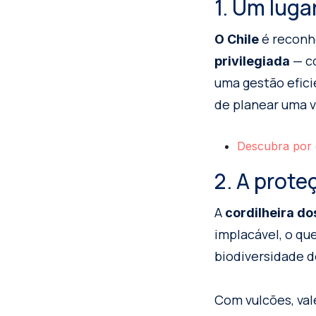
1. Um lug
é reconh
O Chile
— co
privilegiada
uma gestão efic
de planear uma 
Descubra por 
2. A prot
A
cordilheira d
implacável, o q
biodiversidade d
Com vulcões, val