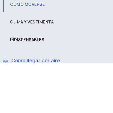
CÓMO MOVERSE
CLIMA Y VESTIMENTA
INDISPENSABLES
Cómo llegar por aire
Vuela al Aeropuerto Desierto de Atacama (CPO) en
Caldera, ubicado a solo 20 minutos de Bahía Inglesa.
Recibe vuelos diarios desde Santiago operados por
aerolíneas nacionales. Es la opción más rápida para
comenzar tu descanso de inmediato, con servicios de
transfer y arriendo de autos disponibles al aterrizar.