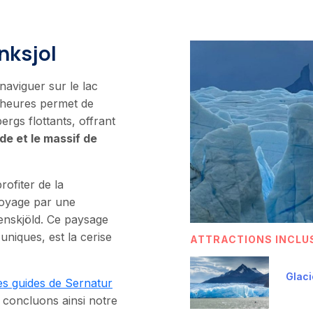
nksjol
naviguer sur le lac
s heures permet de
ergs flottants, offrant
de et le massif de
rofiter de la
voyage par une
nskjöld. Ce paysage
uniques, est la cerise
ATTRACTIONS INCLU
Glaci
es guides de Sernatur
s concluons ainsi notre