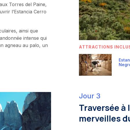
aux Torres del Paine,
uvrir l’Estancia Cerro
ulaires, ainsi que
randonnée intense qui
un agneau au palo, un
ATTRACTIONS INCLU
Estan
Negr
Jour 3
Traversée à 
merveilles d