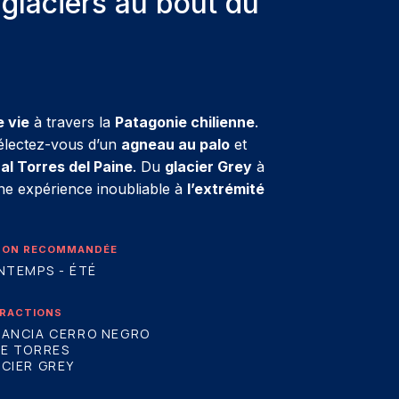
glaciers au bout du
e vie
à travers la
Patagonie chilienne
.
délectez-vous d’un
agneau au palo
et
al Torres del Paine
. Du
glacier Grey
à
une expérience inoubliable à
l’extrémité
SON RECOMMANDÉE
NTEMPS - ÉTÉ
RACTIONS
TANCIA CERRO NEGRO
SE TORRES
CIER GREY