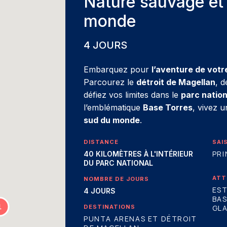
Nature sauvage et 
monde
4 JOURS
Embarquez pour
l’aventure de votr
Parcourez le
détroit de Magellan
, 
défiez vos limites dans le
parc nation
l’emblématique
Base Torres
, vivez 
sud du monde
.
DISTANCE
SAI
PRI
40 KILOMÈTRES À L'INTÉRIEUR
DU PARC NATIONAL
ATT
NOMBRE DE JOURS
ES
4 JOURS
BA
DESTINATIONS
GLA
PUNTA ARENAS ET DÉTROIT