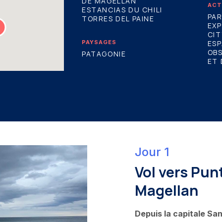
DE MAGELLAN
ACT
ESTANCIAS DU CHILI
PAR
TORRES DEL PAINE
EX
CIT
PAYSAGES
ES
OBS
PATAGONIE
ET 
Jour 1
Vol vers Pun
Magellan
Depuis la capitale Sa