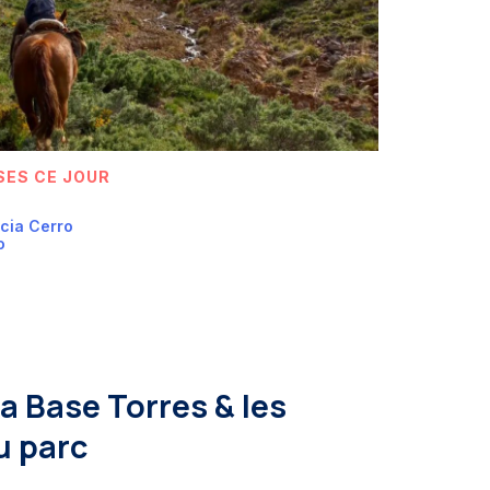
SES CE JOUR
cia Cerro
o
la Base Torres & les
u parc