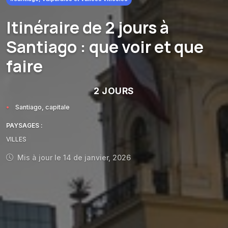
Itinéraire de 2 jours à
Santiago : que voir et que
faire
2 JOURS
Santiago, capitale
PAYSAGES :
VILLES
Mis à jour le 14 de janvier, 2026