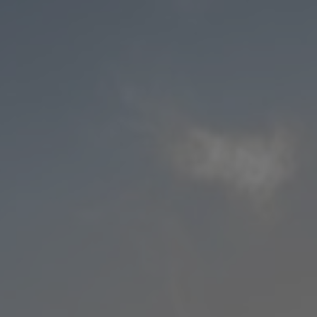
PAYSAGES
ZONES
ACTIVITÉS
Plage, Îles
INCONTOURNABLES
Forêts, Lacs et Volcans
Nature et parcs nationaux
Forêts, Patagonie, Montagne et Neige
Par paysage
Désert et Altiplano
Forêts
Culture et patrimoine
Îles
Lacs et Rivières
Patagonie
Antarctique
Plage
Observation du ciel
PAYSAGES
ZONES
ACTIVITÉS
INCONTOURNABLES
PAYSAGES
ZONES
ACTIVITÉS
INCONTOURNABLES