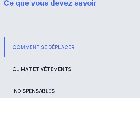
Ce que vous devez savoir
COMMENT SE DÉPLACER
CLIMAT ET VÊTEMENTS
INDISPENSABLES
Comment s'y rendre par avion
Pour vous rendre à Santiago depuis l’étranger, vous
devez prendre un vol jusqu’à l’aéroport international