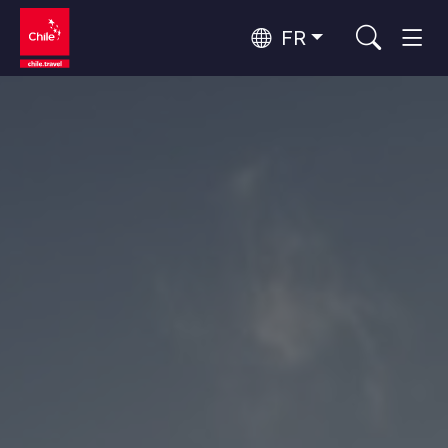
FR
Top 10 des activités populaires
Tourisme urbain
Top 10 des destinations
Routes du vin et gastronomie
populaires
Par zones
Patagonie et Antarctique
Patagonie, Vallées et Villages, Montagne et Neige
Désert d'Atacama et Altiplano
Top 10 des attractions
Désert et Altiplano, Vallées et Villages, Montagne et Neige
Aventure et sport
populaires
Santiago, Valparaíso et Vallées Viticoles
Villes, Montagne et Neige, Plage
Rapa Nui et Archipel Juan Fernández