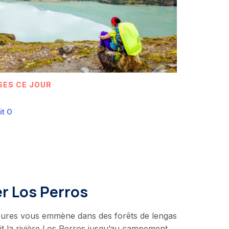
SES CE JOUR
it O
er Los Perros
eures vous emmène dans des forêts de lengas
uit la rivière Los Perros jusqu’au campement