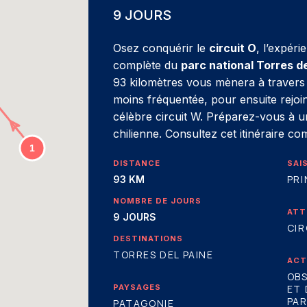
9 JOURS
Osez conquérir le
circuit O
, l’expér
complète du
parc national Torres de
93 kilomètres vous mènera à travers la
moins fréquentée, pour ensuite rejoi
célèbre circuit W. Préparez-vous à u
chilienne. Consultez cet itinéraire co
DISTANCE
SAI
PRI
93 KM
NOMBRE DE JOURS
ATT
9 JOURS
CIR
DESTINATIONS
TORRES DEL PAINE
ACT
OBS
PAYSAGES
ET 
PAR
PATAGONIE