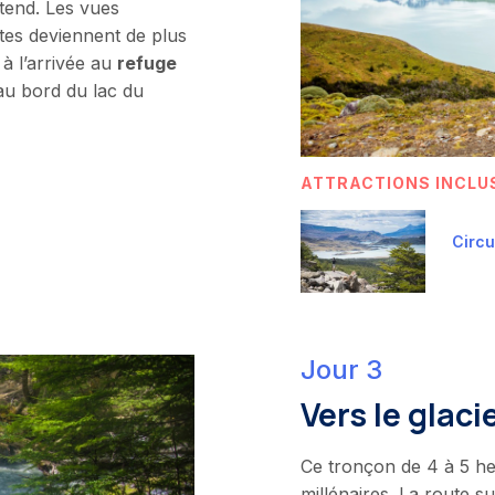
tend. Les vues
es deviennent de plus
 à l’arrivée au
refuge
 au bord du lac du
ATTRACTIONS INCLU
Circu
Jour 3
Vers le glaci
Ce tronçon de 4 à 5 h
millénaires. La route s