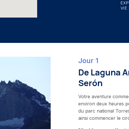
EX
VIE
Jour 1
De Laguna 
Serón
Votre aventure comm
environ deux heures p
du parc national Torre
ainsi commencer le circ