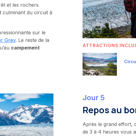
êt et les rochers
nt culminant du circuit à
pressionnante sur le
er Grey
. Le reste de la
ATTRACTIONS INCLU
qu’au
campement
Circu
Jour 5
Repos au bor
Après le grand effort,
de 3 à 4 heures vous a