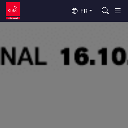
FR
Top 10 des activités populaires
Aventure et sport
Top 10 des destinations
Nature et parcs nationaux
populaires
Par zones
Désert d'Atacama et Altiplano
Désert et Altiplano, Vallées et Villages, Montagne et Neige
Santiago, Valparaíso et Vallées Viticoles
Top 10 des attractions
Villes, Montagne et Neige, Plage
Culture et patrimoine
populaires
Rapa Nui et Archipel Juan Fernández
Plage, Îles
Forêts, Lacs et Volcans