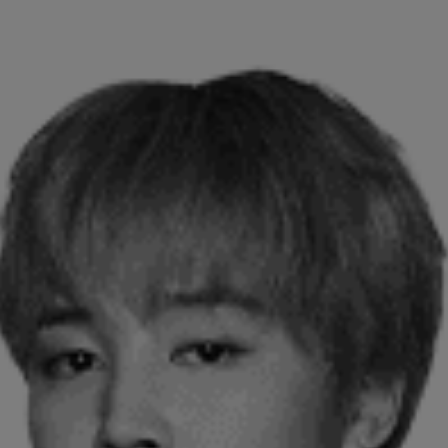
PAYSAGES
ZONES
ACTIVITÉS
Forêts, Patagonie, Montagne et Neige
INCONTOURNABLES
Patagonie et Antarctique
Observation du ciel
Patagonie, Vallées et Villages, Montagne et Neige
Par paysage
Plage
Montagne et Neige
Tourisme urbain
Vallées et Villages
Villes
Désert et Altiplano
Forêts
Îles
Routes du vin et gastronomie
PAYSAGES
ZONES
ACTIVITÉS
INCONTOURNABLES
PAYSAGES
ZONES
ACTIVITÉS
INCONTOURNABLES