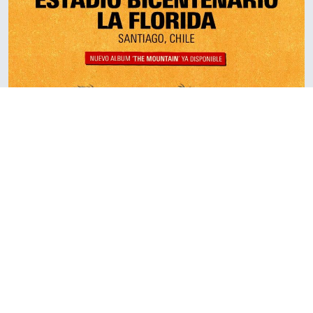
Gorillaz
4 décembre
FESTIVALS ET ÉVÉNEMENTS
CULTURE ET
•
PATRIMOINE