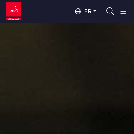
FR
Top 10 des activités populaires
Observation du ciel
Top 10 des destinations
Tourisme urbain
populaires
Par zones
Forêts, Lacs et Volcans
Forêts, Patagonie, Montagne et Neige
Patagonie et Antarctique
Top 10 des attractions
Patagonie, Vallées et Villages, Montagne et Neige
Routes du vin et gastronomie
populaires
Désert d'Atacama et Altiplano
Désert et Altiplano, Vallées et Villages, Montagne et Neige
Santiago, Valparaíso et Vallées Viticoles