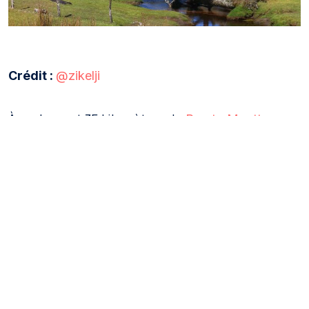
Crédit :
@zikelji
À seulement 35 kilomètres de
, vous
Puerto Montt
trouverez le site archéologique de Monte Verde,
considéré comme l’un des
établissements
.
humains les plus anciens d’Amérique
Avec des preuves de présence humaine datant de
plus de 14 000 ans (et peut-être jusqu’à 18 500
ans), c’est l’un des sites les plus importants du
continent. Bien que les fouilles soient protégées,
des visites guidées gratuites sont proposées sur