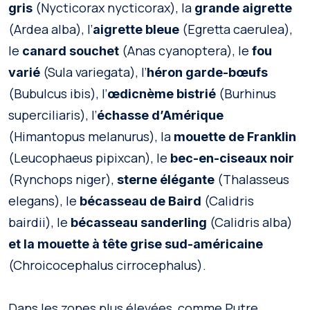
(Nycticorax nycticorax), la
gris
grande aigrette
(Ardea alba), l’
(Egretta caerulea),
aigrette bleue
le
(Anas cyanoptera), le
canard souchet
fou
(Sula variegata), l’
varié
héron garde-bœufs
(Bubulcus ibis), l’
(Burhinus
œdicnème bistrié
superciliaris), l’
échasse d’Amérique
(Himantopus melanurus), la
mouette de Franklin
(Leucophaeus pipixcan), le
bec-en-ciseaux noir
(Rynchops niger),
(Thalasseus
sterne élégante
elegans), le
(Calidris
bécasseau de Baird
bairdii), le
(Calidris alba)
bécasseau sanderling
et la mouette à tête grise
sud-américaine
(Chroicocephalus cirrocephalus).
Dans les zones plus élevées, comme Putre