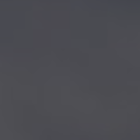
PAYSAGES
ZONES
ACTIVITÉS
Forêts, Patagonie, Montagne et Neige
INCONTOURNABLES
Patagonie et Antarctique
Observation du ciel
Patagonie, Vallées et Villages, Montagne et Neige
Par paysage
Plage
Montagne et Neige
Tourisme urbain
Vallées et Villages
Villes
Désert et Altiplano
Forêts
Îles
Routes du vin et gastronomie
PAYSAGES
ZONES
ACTIVITÉS
INCONTOURNABLES
PAYSAGES
ZONES
ACTIVITÉS
INCONTOURNABLES