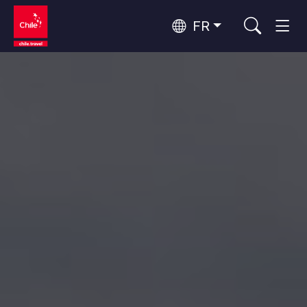
FR
Top 10 des activités populaires
Aventure et sport
Top 10 des destinations
Nature et parcs nationaux
populaires
Par zones
Désert d'Atacama et Altiplano
Désert et Altiplano, Vallées et Villages, Montagne et Neige
Santiago, Valparaíso et Vallées Viticoles
Top 10 des attractions
Villes, Montagne et Neige, Plage
Culture et patrimoine
populaires
Rapa Nui et Archipel Juan Fernández
Plage, Îles
Forêts, Lacs et Volcans