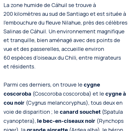
La zone humide de Cáhuil se trouve à
200 kilomètres au sud de Santiago et est située à
l’embouchure du fleuve Nilahue, près des célèbres
Salinas de Cáhuil. Un environnement magnifique
et tranquille, bien aménagé avec des points de
vue et des passerelles, accueille environ
60 espèces d’oiseaux du Chili, entre migrateurs
et résidents.
Parmi ces derniers, on trouve le
cygne
(Coscoroba coscoroba) et le
coscoroba
cygne à
(Cygnus melancoryphus), tous deux en
cou noir
voie de disparition ; le
(Spatula
canard souchet
cyanoptera),
(Rynchops
le bec-en-ciseaux noir
niger), la
(Ardea alba), le héron
grande aigrette