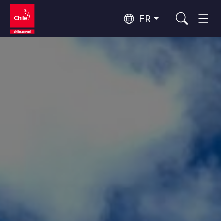
FR
Top 10 des activités populaires
Observation du ciel
Top 10 des destinations
Tourisme urbain
populaires
Par zones
Forêts, Lacs et Volcans
Forêts, Patagonie, Montagne et Neige
Patagonie et Antarctique
Top 10 des attractions
Patagonie, Vallées et Villages, Montagne et Neige
Routes du vin et gastronomie
populaires
Désert d'Atacama et Altiplano
Désert et Altiplano, Vallées et Villages, Montagne et Neige
Santiago, Valparaíso et Vallées Viticoles