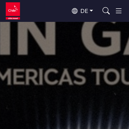
DE
Top 10 der beliebtesten
Abenteuer und Sport
Aktivitäten
Top 10 der beliebtesten
Natur und Nationalparks
Reiseziele
Nach Regionen
Atacama-Wüste und Altiplano
Wüste und Altiplano, Täler und Dörfer, Berg und Schnee
Patagonien und Antarktis
Top 10 der beliebtesten
Patagonien, Täler und Dörfer, Antarktis
Städtetourismus
Attraktionen
Rapa Nui und Juan-Fernández-Archipel
Inseln, Strand
Santiago, Valparaíso und die Weintäler