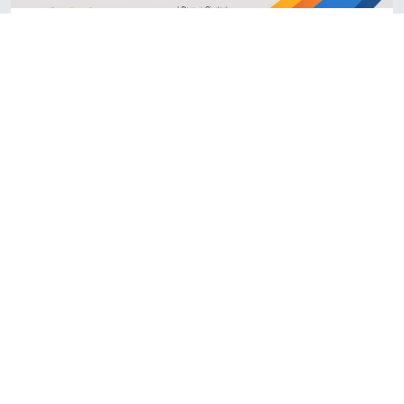
Fauna Primavera 2026
26. November - 28. November
KULTUR UND KULTURERBE
FESTE UND
•
VERANSTALTUNGEN