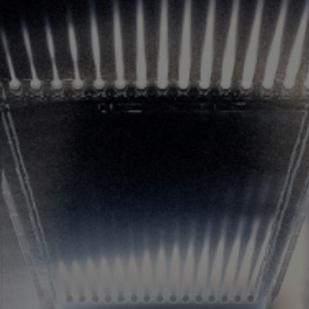
LANDSCHAFTEN
REGIONEN
AKTIVITÄTEN
Städte, Berg und Schnee, Strand
HIGHLIGHTS
Wälder, Seen und Vulkane
Weinrouten und Gastronomie
Wälder, Patagonien, Berg und Schnee
Nach Landschaft
Täler und Dörfer
Antarktis
Himmelsbeobachtung
Wälder
Städte
Wüste und Altiplano
Inseln
Seen und Flüsse
Kultur und Kulturerbe
LANDSCHAFTEN
REGIONEN
AKTIVITÄTEN
HIGHLIGHTS
LANDSCHAFTEN
REGIONEN
AKTIVITÄTEN
HIGHLIGHTS