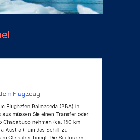
el
 dem Flugzeug
zum Flughafen Balmaceda (BBA) in
t aus müssen Sie einen Transfer oder
to Chacabuco nehmen (ca. 150 km
ra Austral), um das Schiff zu
zum Gletscher bringt. Die Seetouren