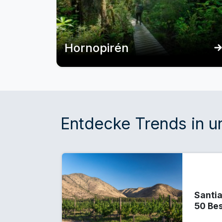
Hornopirén
Entdecke Trends in 
Santi
50 Be