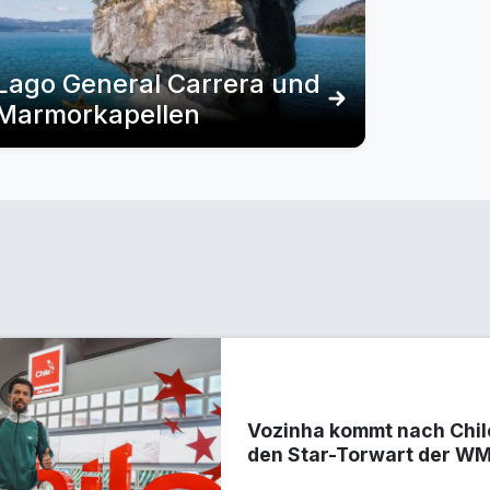
Lago General Carrera und
Marmorkapellen
Vozinha kommt nach Chile
den Star-Torwart der W