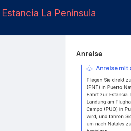
h
Estancia La Península
Anreise
Anreise mit
Fliegen Sie direkt z
(PNT) in Puerto Na
Fahrt zur Estancia. 
Landung am Flughaf
Campo (PUQ) in Pun
wird, und fahren Si
um nach Natales zu
besteigen.