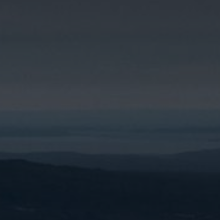
LANDSCHAFTEN
REGIONEN
AKTIVITÄTEN
Städte, Berg und Schnee, Strand
HIGHLIGHTS
Wälder, Seen und Vulkane
Weinrouten und Gastronomie
Wälder, Patagonien, Berg und Schnee
Nach Landschaft
Antarktis
Wälder
Himmelsbeobachtung
Städte
Wüste und Altiplano
Inseln
Seen und Flüsse
Berg und Schnee
Kultur und Kulturerbe
LANDSCHAFTEN
REGIONEN
AKTIVITÄTEN
HIGHLIGHTS
LANDSCHAFTEN
REGIONEN
AKTIVITÄTEN
HIGHLIGHTS