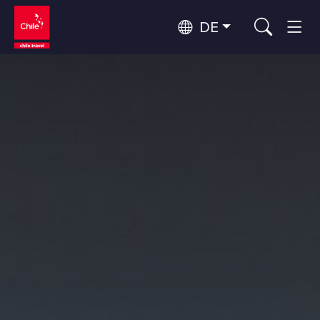
DE
Top 10 der beliebtesten
Abenteuer und Sport
Aktivitäten
Top 10 der beliebtesten
Natur und Nationalparks
Reiseziele
Nach Regionen
Atacama-Wüste und Altiplano
Wüste und Altiplano, Täler und Dörfer, Berg und Schnee
Patagonien und Antarktis
Top 10 der beliebtesten
Patagonien, Täler und Dörfer, Antarktis
Städtetourismus
Attraktionen
Rapa Nui und Juan-Fernández-Archipel
Inseln, Strand
Santiago, Valparaíso und die Weintäler