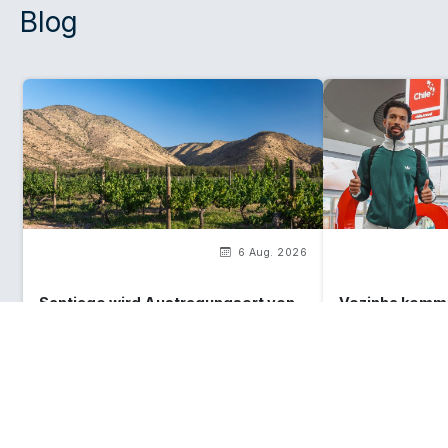
Blog
6 Aug. 2026
Santiago wird Austragungsort von
Vozinha kommt 
The World's 50 Best Vineyards
Landschaften, 
2026!
der WM erwart