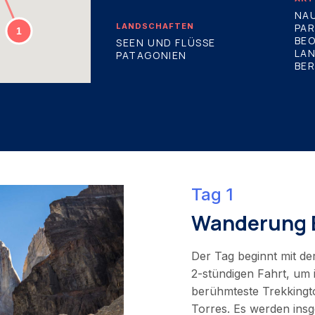
NAU
LANDSCHAFTEN
PA
BE
SEEN UND FLÜSSE
LA
PATAGONIEN
BER
Tag 1
Wanderung B
Der Tag beginnt mit d
2-stündigen Fahrt, um i
berühmteste Trekkingt
Torres. Es werden insg