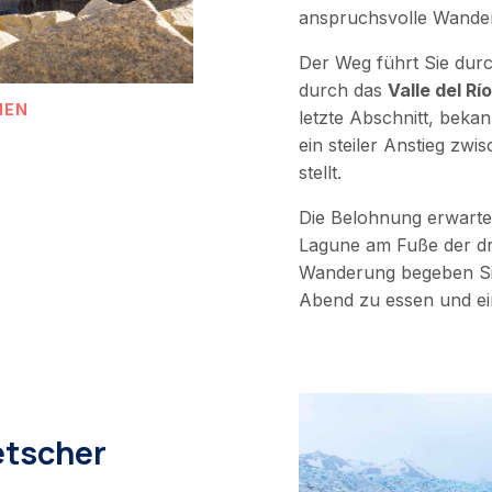
anspruchsvolle Wander
Der Weg führt Sie dur
durch das
Valle del Rí
NEN
letzte Abschnitt, bekan
ein steiler Anstieg zw
stellt.
Die Belohnung erwartet
Lagune am Fuße der dr
Wanderung begeben Si
Abend zu essen und ei
etscher