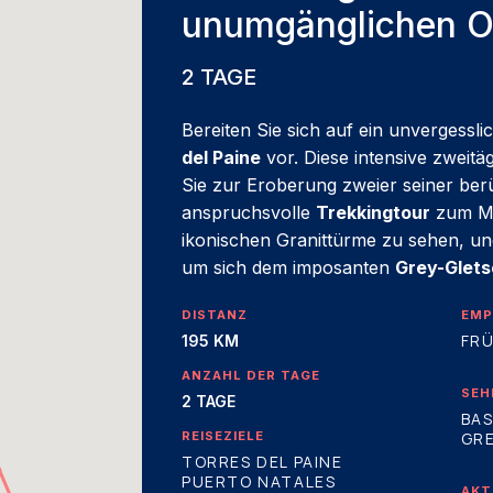
unumgänglichen Or
2 TAGE
Bereiten Sie sich auf ein unvergessl
del Paine
vor. Diese intensive zweit
Sie zur Eroberung zweier seiner ber
anspruchsvolle
Trekkingtour
zum Mi
ikonischen Granittürme zu sehen, u
um sich dem imposanten
Grey-Glets
DISTANZ
EMP
FRÜ
195 KM
ANZAHL DER TAGE
SEH
2 TAGE
BAS
REISEZIELE
GR
TORRES DEL PAINE
PUERTO NATALES
AKT