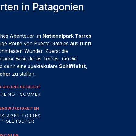
ten in Patagonien
iches Abenteuer im
Nationalpark Torres
ägige Route von
Puerto Natales
aus führt
ühmtesten Wunder. Zuerst die
rador Base de las Torres, um die
nd dann eine spektakuläre
Schifffahrt
,
cher
zu stellen.
FOHLENE REISEZEIT
HLING - SOMMER
ENSWÜRDIGKEITEN
ISLAGER TORRES
EY-GLETSCHER
IVITÄTEN