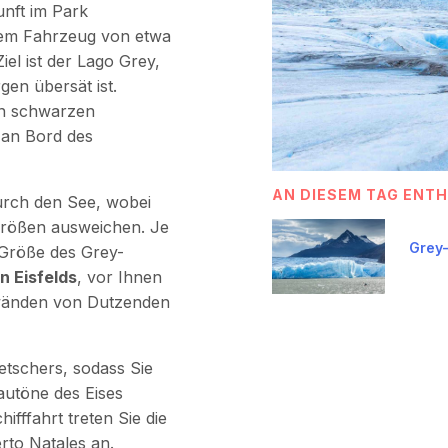
nft im Park
dem Fahrzeug von etwa
iel ist der Lago Grey,
gen übersät ist.
en schwarzen
 an Bord des
AN DIESEM TAG ENT
urch den See, wobei
Größen ausweichen. Je
Grey-
 Größe des Grey-
n Eisfelds
, vor Ihnen
swänden von Dutzenden
etschers, sodass Sie
autöne des Eises
ffahrt treten Sie die
rto Natales an.