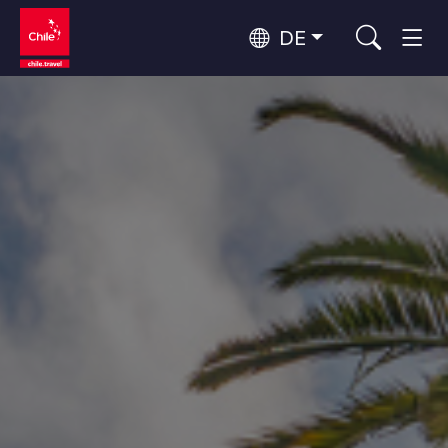
DE
Top 10 der beliebtesten
Abenteuer und Sport
Aktivitäten
Top 10 der beliebtesten
Natur und Nationalparks
Reiseziele
Nach Regionen
Atacama-Wüste und Altiplano
Wüste und Altiplano, Täler und Dörfer, Berg und Schnee
Patagonien und Antarktis
Top 10 der beliebtesten
Patagonien, Täler und Dörfer, Antarktis
Städtetourismus
Attraktionen
Rapa Nui und Juan-Fernández-Archipel
Inseln, Strand
Santiago, Valparaíso und die Weintäler