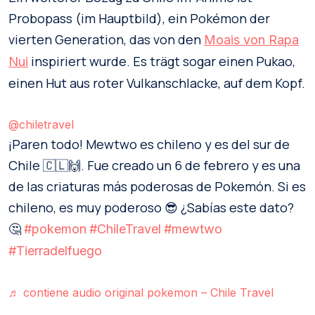
Probopass (im Hauptbild), ein Pokémon der
vierten Generation, das von den
Moais von Rapa
inspiriert wurde. Es trägt sogar einen Pukao,
Nui
einen Hut aus roter Vulkanschlacke, auf dem Kopf.
@chiletravel
¡Paren todo! Mewtwo es chileno y es del sur de
Chile 🇨🇱🙌. Fue creado un 6 de febrero y es una
de las criaturas más poderosas de Pokemón. Si es
chileno, es muy poderoso 😎 ¿Sabías este dato?
🤔
#pokemon
#ChileTravel
#mewtwo
#Tierradelfuego
♬ contiene audio original pokemon – Chile Travel