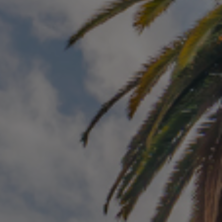
LANDSCHAFTEN
REGIONEN
AKTIVITÄTEN
Städte, Berg und Schnee, Strand
HIGHLIGHTS
Wälder, Seen und Vulkane
Weinrouten und Gastronomie
Wälder, Patagonien, Berg und Schnee
Nach Landschaft
Antarktis
Wälder
Himmelsbeobachtung
Städte
Wüste und Altiplano
Inseln
Seen und Flüsse
Berg und Schnee
Kultur und Kulturerbe
LANDSCHAFTEN
REGIONEN
AKTIVITÄTEN
HIGHLIGHTS
LANDSCHAFTEN
REGIONEN
AKTIVITÄTEN
HIGHLIGHTS