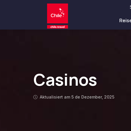
Reis
Nach Reg
Top 10 de
Wälder, Seen 
beliebtest
Wälder, Patagonien, Berg
Himmelsbeoba
Aktivitäte
Atacama-Wüst
Wüste und Altiplano, Täl
Casinos
Patagonien un
Patagonien, Täler und Dör
LANDSCHAFTEN
Rapa Nui und 
Natur un
Inseln, Strand
Aktualisiert am 5 de Dezember, 2025
Nationalpa
Santiago, Val
Städte, Berg und Schnee,
LANDSCHAFTEN
LANDSCHAFTEN