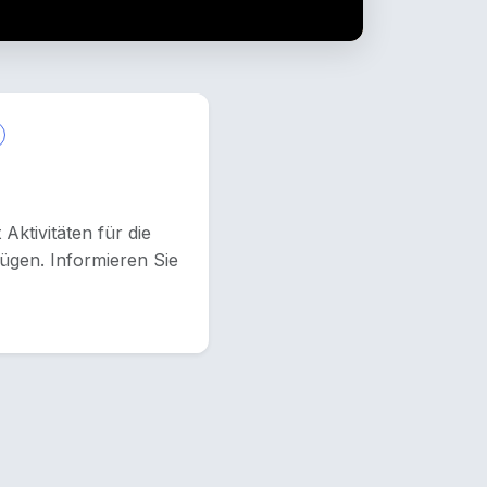
Aktivitäten für die
lügen. Informieren Sie