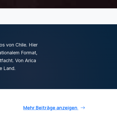
os von Chile. Hier
ationalem Format,
tfacht. Von Arica
e Land.
Mehr Beiträge anzeigen