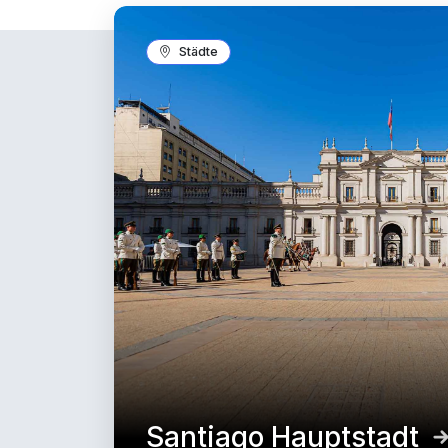
Städte
Santiago Hauptstadt