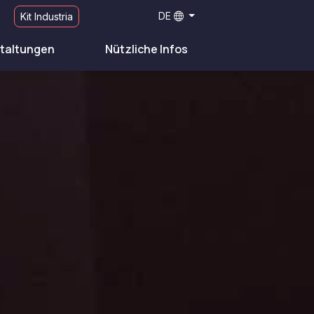
DE
Kit Industria
taltungen
Nützliche Infos
ach Landschaft
Top 10 der
Inseln
eliebtesten
Seen und Flüsse
euer und Sport
ttraktionen
Berg und Schnee
Patagonien
HIGHLIGHTS
Strand
nrouten und
Täler und Dörfer
astronomie
Antarktis
HIGHLIGHTS
HIGHLIGHTS