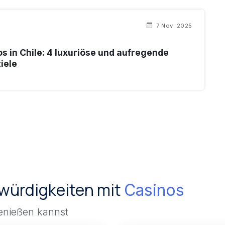
7 Nov. 2025
s in Chile: 4 luxuriöse und aufregende
iele
würdigkeiten mit
Casinos
genießen kannst