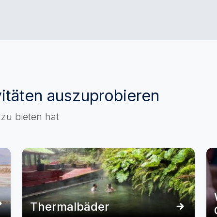
itäten auszuprobieren
 zu bieten hat
Thermalbäder