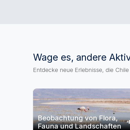
Wage es, andere Aktiv
Entdecke neue Erlebnisse, die Chile
Beobachtung von Flora,
Fauna und Landschaften