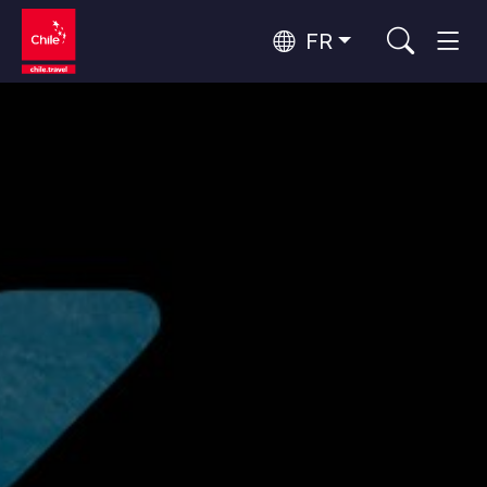
FR
Top 10 des activités populaires
Culture et patrimoine
Top 10 des destinations
Observation du ciel
populaires
Par zones
Rapa Nui et Archipel Juan Fernández
Plage, Îles
Forêts, Lacs et Volcans
Top 10 des attractions
Forêts, Patagonie, Montagne et Neige
Tourisme urbain
populaires
Patagonie et Antarctique
Patagonie, Vallées et Villages, Montagne et Neige
Désert d'Atacama et Altiplano