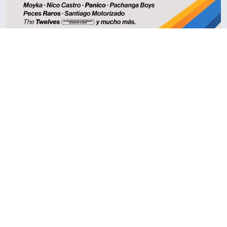
Fauna Primavera 2026
26 novembre - 28 novembre
CULTURE ET PATRIMOINE
FESTIVALS ET
•
ÉVÉNEMENTS