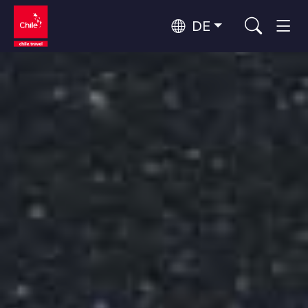
DE
Top 10 der beliebtesten
Himmelsbeobachtung
Aktivitäten
Top 10 der beliebtesten
Kultur und Kulturerbe
Reiseziele
Nach Regionen
Wälder, Seen und Vulkane
Wälder, Patagonien, Berg und Schnee
Atacama-Wüste und Altiplano
Top 10 der beliebtesten
Wüste und Altiplano, Täler und Dörfer, Berg und Schnee
Abenteuer und Sport
Attraktionen
Patagonien und Antarktis
Patagonien, Täler und Dörfer, Antarktis
Rapa Nui und Juan-Fernández-Archipel