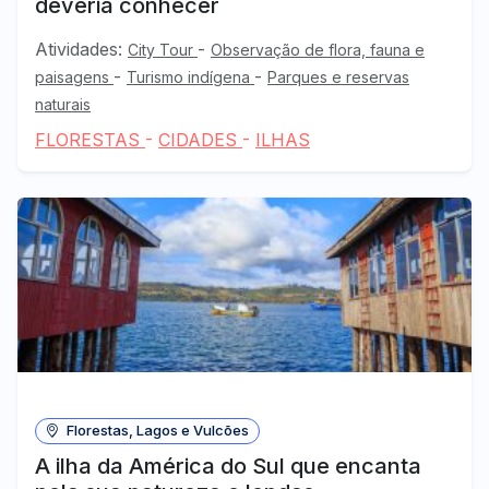
deveria conhecer
Atividades:
-
City Tour
Observação de flora, fauna e
-
-
paisagens
Turismo indígena
Parques e reservas
naturais
FLORESTAS
-
CIDADES
-
ILHAS
Florestas, Lagos e Vulcões
A ilha da América do Sul que encanta