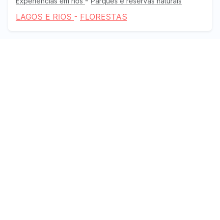
-
Experiências em rios
Parques e reservas naturais
LAGOS E RIOS
-
FLORESTAS
Aventura de dia e relaxamento único à
noite nas paisagens mais alucinantes do
Chile
Atividades:
Termas