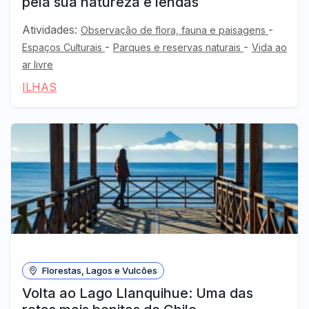
pela sua natureza e lendas
Atividades:
-
Observação de flora, fauna e paisagens
-
-
Espaços Culturais
Parques e reservas naturais
Vida ao
ar livre
ILHAS
Florestas, Lagos e Vulcões
Volta ao Lago Llanquihue: Uma das