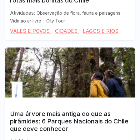
rotas mais bonitas do Chile
Atividades:
-
Observação de flora, fauna e paisagens
-
Vida ao ar livre
City Tour
VALES E POVOS
-
CIDADES
-
LAGOS E RIOS
Uma árvore mais antiga do que as
pirâmides: 6 Parques Nacionais do Chile
que deve conhecer