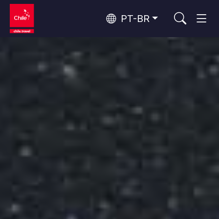
PT-BR
Top 10 atividades populares
Turismo urbano
Top 10 destinos populares
Aventura e esporte
Por área
Florestas, Lagos e Vulcões
Florestas, Patagônia, Montanha e Neve
Deserto do Atacama e Altiplano
Os 10 principais atrativos
Deserto e Altiplano, Vales e Povos, Montanha e Neve
Natureza e parques nacionais
populares
Patagônia e Antártida
Patagônia, Vales e Povos, Antártida
Santiago, Valparaíso e Vales do Vinho