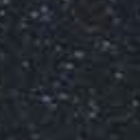
PAYSAGES
ZONES
ACTIVITÉS
Forêts, Patagonie, Montagne et Neige
INCONTOURNABLES
Patagonie et Antarctique
Observation du ciel
Patagonie, Vallées et Villages, Montagne et Neige
Par paysage
Plage
Montagne et Neige
Tourisme urbain
Vallées et Villages
Villes
Désert et Altiplano
Forêts
Îles
Routes du vin et gastronomie
PAYSAGES
ZONES
ACTIVITÉS
INCONTOURNABLES
PAYSAGES
ZONES
ACTIVITÉS
INCONTOURNABLES