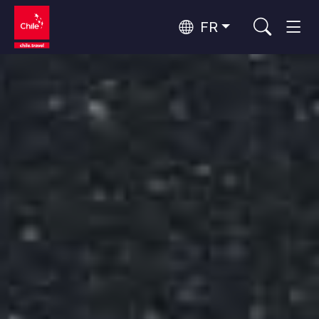
FR
Top 10 des activités populaires
Aventure et sport
Top 10 des attractions
Nature et parcs nationaux
populaires
Par zones
Désert d'Atacama et Altiplano
Désert et Altiplano, Vallées et Villages, Montagne et Neige
Santiago, Valparaíso et Vallées Viticoles
Top 10 des destinations
Villes, Montagne et Neige, Plage
Culture et patrimoine
populaires
Rapa Nui et Archipel Juan Fernández
Plage, Îles
Forêts, Lacs et Volcans