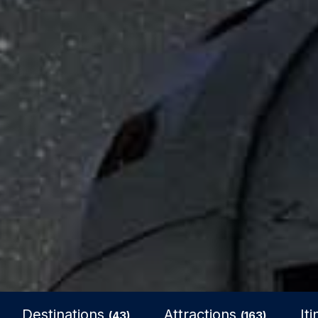
Destinations
Attractions
It
(43)
(163)