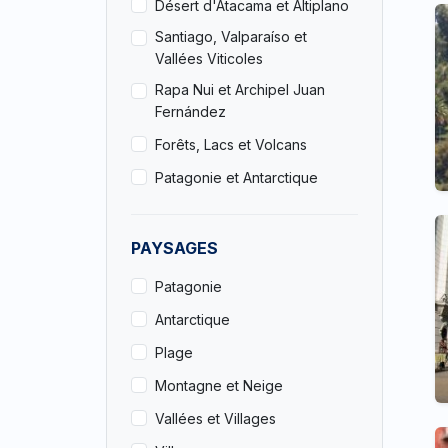
Désert d'Atacama et Altiplano
Santiago, Valparaíso et
Vallées Viticoles
Rapa Nui et Archipel Juan
Fernández
Forêts, Lacs et Volcans
Patagonie et Antarctique
PAYSAGES
Patagonie
Antarctique
Plage
Montagne et Neige
Vallées et Villages