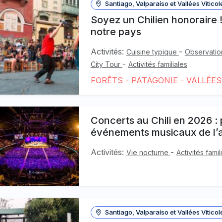
Santiago, Valparaíso et Vallées Viticol
Soyez un Chilien honoraire 
notre pays
Activités:
-
Cuisine typique
Observation
-
City Tour
Activités familiales
FORÊTS
-
PATAGONIE
-
VALLÉES
Concerts au Chili en 2026 
événements musicaux de l’
Activités:
-
Vie nocturne
Activités famil
Santiago, Valparaíso et Vallées Viticol