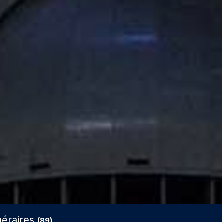
inéraires
(89)