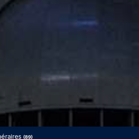
inéraires
(89)