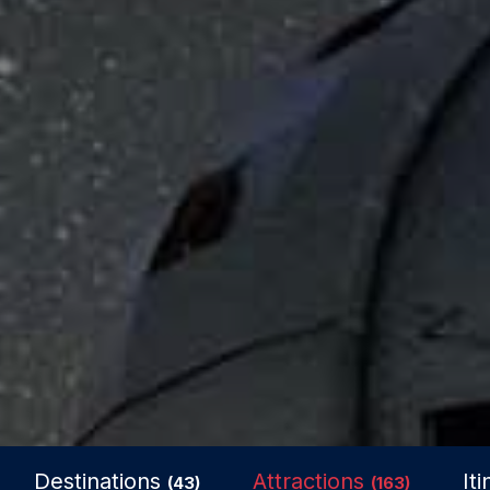
Destinations
Attractions
It
(43)
(163)