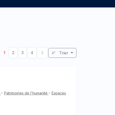
1
2
3
4
Trier
-
-
e
Patrimoines de l'humanité
Espaces