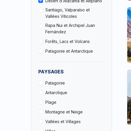
Désert d'Atacama et Altiplano
Santiago, Valparaíso et
Vallées Viticoles
Rapa Nui et Archipel Juan
Fernández
Forêts, Lacs et Volcans
Patagonie et Antarctique
PAYSAGES
Patagonie
Antarctique
Plage
Montagne et Neige
Vallées et Villages