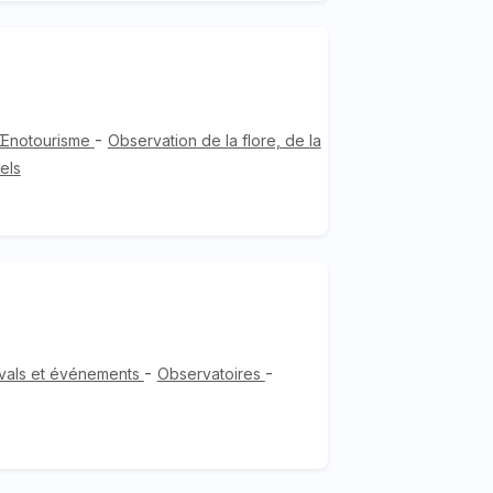
-
Œnotourisme
Observation de la flore, de la
els
-
-
ivals et événements
Observatoires