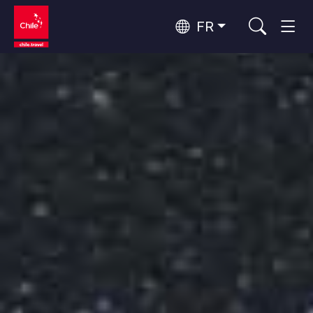
FR
Top 10 des activités populaires
Aventure et sport
Top 10 des attractions
Nature et parcs nationaux
populaires
Par zones
Désert d'Atacama et Altiplano
Désert et Altiplano, Vallées et Villages, Montagne et Neige
Santiago, Valparaíso et Vallées Viticoles
Top 10 des destinations
Villes, Montagne et Neige, Plage
Culture et patrimoine
populaires
Rapa Nui et Archipel Juan Fernández
Plage, Îles
Forêts, Lacs et Volcans