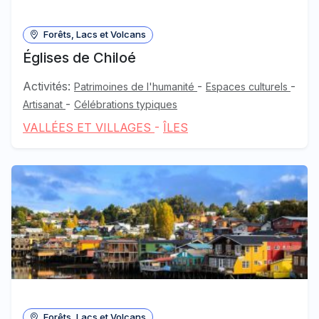
Forêts, Lacs et Volcans
Églises de Chiloé
Activités:
-
-
Patrimoines de l'humanité
Espaces culturels
-
Artisanat
Célébrations typiques
VALLÉES ET VILLAGES
-
ÎLES
Forêts, Lacs et Volcans