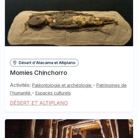
Désert d'Atacama et Altiplano
Momies Chinchorro
Activités:
-
Paléontologie et archéologie
Patrimoines de
-
l'humanité
Espaces culturels
DÉSERT ET ALTIPLANO