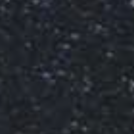
PAYSAGES
ZONES
ACTIVITÉS
Forêts, Patagonie, Montagne et Neige
INCONTOURNABLES
Patagonie et Antarctique
Observation du ciel
Patagonie, Vallées et Villages, Montagne et Neige
Par paysage
Plage
Montagne et Neige
Tourisme urbain
Vallées et Villages
Villes
Désert et Altiplano
Forêts
Îles
Routes du vin et gastronomie
PAYSAGES
ZONES
ACTIVITÉS
INCONTOURNABLES
PAYSAGES
ZONES
ACTIVITÉS
INCONTOURNABLES