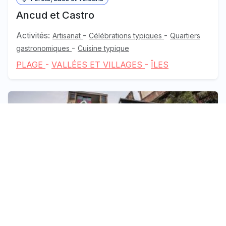
Ancud et Castro
Activités:
-
-
Artisanat
Célébrations typiques
Quartiers
-
gastronomiques
Cuisine typique
PLAGE
-
VALLÉES ET VILLAGES
-
ÎLES
Santiago, Valparaíso et Vallées Viticoles
Route des Ascenseurs