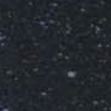
LANDSCHAFTEN
REGIONEN
AKTIVITÄTEN
Städte, Berg und Schnee, Strand
HIGHLIGHTS
Wälder, Seen und Vulkane
Weinrouten und Gastronomie
Wälder, Patagonien, Berg und Schnee
Nach Landschaft
Antarktis
Wälder
Himmelsbeobachtung
Städte
Wüste und Altiplano
Inseln
Seen und Flüsse
Berg und Schnee
Kultur und Kulturerbe
LANDSCHAFTEN
REGIONEN
AKTIVITÄTEN
HIGHLIGHTS
LANDSCHAFTEN
REGIONEN
AKTIVITÄTEN
HIGHLIGHTS