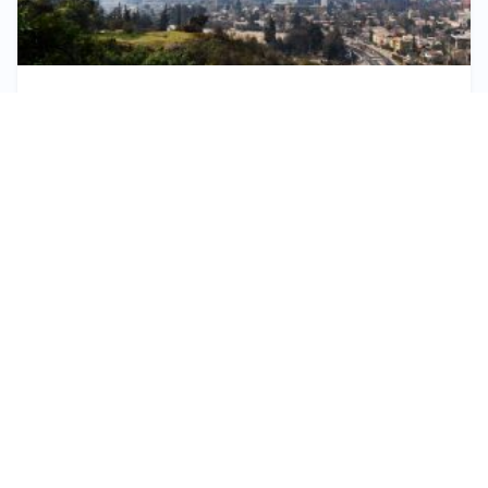
Rapa Nui und Juan-Fernández-Archipel
Santiago, Valparaíso und die Weintäler
Willkommen in Chile!
Aktivitäten:
-
Bergerlebnisse
Parks und Naturreservate
-
-
Chilenische Künstler
Feste und Veranstaltungen
BERG UND SCHNEE
-
PATAGONIEN
-
STRAND