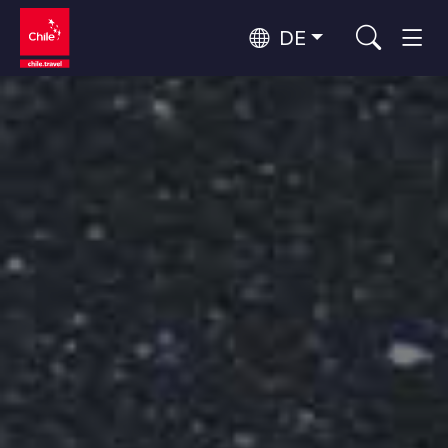
DE
Top 10 der beliebtesten
Abenteuer und Sport
Aktivitäten
Top 10 der beliebtesten
Natur und Nationalparks
Attraktionen
Nach Regionen
Atacama-Wüste und Altiplano
Wüste und Altiplano, Täler und Dörfer, Berg und Schnee
Patagonien und Antarktis
Top 10 der beliebtesten
Patagonien, Täler und Dörfer, Antarktis
Städtetourismus
Reiseziele
Rapa Nui und Juan-Fernández-Archipel
Inseln, Strand
Santiago, Valparaíso und die Weintäler