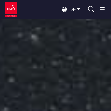
DE
Top 10 der beliebtesten
Himmelsbeobachtung
Aktivitäten
Top 10 der beliebtesten
Kultur und Kulturerbe
Reiseziele
Nach Regionen
Wälder, Seen und Vulkane
Wälder, Patagonien, Berg und Schnee
Atacama-Wüste und Altiplano
Top 10 der beliebtesten
Wüste und Altiplano, Täler und Dörfer, Berg und Schnee
Abenteuer und Sport
Attraktionen
Patagonien und Antarktis
Patagonien, Täler und Dörfer, Antarktis
Rapa Nui und Juan-Fernández-Archipel