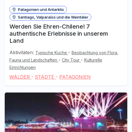
Patagonien und Antarktis
Santiago, Valparaíso und die Weintäler
Werden Sie Ehren-Chilene! 7
authentische Erlebnisse in unserem
Land
Aktivitäten:
-
Typische Küche
Beobachtung von Flora,
-
-
Fauna und Landschaften
City Tour
Kulturelle
Einrichtungen
WÄLDER
-
STÄDTE
-
PATAGONIEN