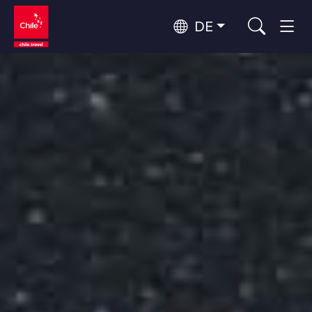
DE
Top 10 der beliebtesten
Himmelsbeobachtung
Aktivitäten
Top 10 der beliebtesten
Kultur und Kulturerbe
Reiseziele
Nach Regionen
Wälder, Seen und Vulkane
Wälder, Patagonien, Berg und Schnee
Atacama-Wüste und Altiplano
Top 10 der beliebtesten
Wüste und Altiplano, Täler und Dörfer, Berg und Schnee
Abenteuer und Sport
Attraktionen
Patagonien und Antarktis
Patagonien, Täler und Dörfer, Antarktis
Rapa Nui und Juan-Fernández-Archipel