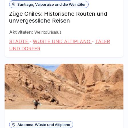
Santiago, Valparaíso und die Weintäler
Züge Chiles: Historische Routen und
unvergessliche Reisen
Aktivitäten:
Weintourismus
STÄDTE
-
WÜSTE UND ALTIPLANO
-
TÄLER
UND DÖRFER
Atacama-Wüste und Altiplano