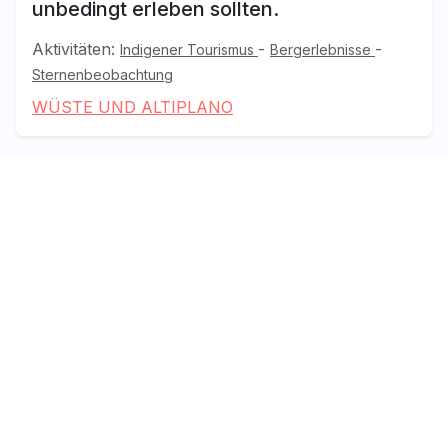
unbedingt erleben sollten.
Aktivitäten:
-
-
Indigener Tourismus
Bergerlebnisse
Sternenbeobachtung
WÜSTE UND ALTIPLANO
Patagonien und Antarktis
Warum heißt Patagonien eigentlich
Patagonien?