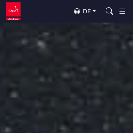
DE
Top 10 der beliebtesten
Himmelsbeobachtung
Aktivitäten
Top 10 der beliebtesten
Kultur und Kulturerbe
Attraktionen
Nach Regionen
Wälder, Seen und Vulkane
Wälder, Patagonien, Berg und Schnee
Atacama-Wüste und Altiplano
Top 10 der beliebtesten
Wüste und Altiplano, Täler und Dörfer, Berg und Schnee
Abenteuer und Sport
Reiseziele
Patagonien und Antarktis
Patagonien, Täler und Dörfer, Antarktis
Rapa Nui und Juan-Fernández-Archipel