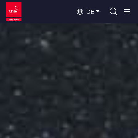
DE
Top 10 der beliebtesten
Himmelsbeobachtung
Aktivitäten
Top 10 der beliebtesten
Kultur und Kulturerbe
Attraktionen
Nach Regionen
Wälder, Seen und Vulkane
Wälder, Patagonien, Berg und Schnee
Atacama-Wüste und Altiplano
Top 10 der beliebtesten
Wüste und Altiplano, Täler und Dörfer, Berg und Schnee
Abenteuer und Sport
Reiseziele
Patagonien und Antarktis
Patagonien, Täler und Dörfer, Antarktis
Rapa Nui und Juan-Fernández-Archipel