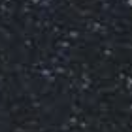
LANDSCHAFTEN
REGIONEN
AKTIVITÄTEN
Städte, Berg und Schnee, Strand
HIGHLIGHTS
Wälder, Seen und Vulkane
Weinrouten und Gastronomie
Wälder, Patagonien, Berg und Schnee
Nach Landschaft
Antarktis
Wälder
Himmelsbeobachtung
Städte
Wüste und Altiplano
Inseln
Seen und Flüsse
Berg und Schnee
Kultur und Kulturerbe
LANDSCHAFTEN
REGIONEN
AKTIVITÄTEN
HIGHLIGHTS
LANDSCHAFTEN
REGIONEN
AKTIVITÄTEN
HIGHLIGHTS