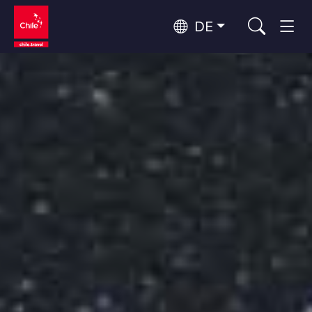
DE
Top 10 der beliebtesten
Abenteuer und Sport
Aktivitäten
Top 10 der beliebtesten
Natur und Nationalparks
Reiseziele
Nach Regionen
Atacama-Wüste und Altiplano
Wüste und Altiplano, Täler und Dörfer, Berg und Schnee
Patagonien und Antarktis
Top 10 der beliebtesten
Patagonien, Täler und Dörfer, Antarktis
Städtetourismus
Attraktionen
Rapa Nui und Juan-Fernández-Archipel
Inseln, Strand
Santiago, Valparaíso und die Weintäler