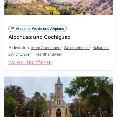
Atacama-Wüste und Altiplano
Alcohuaz und Cochiguaz
Aktivitäten:
-
-
Mehr Abenteuer
Weintourismus
Kulturelle
-
Einrichtungen
Kunsthandwerk
TÄLER UND DÖRFER