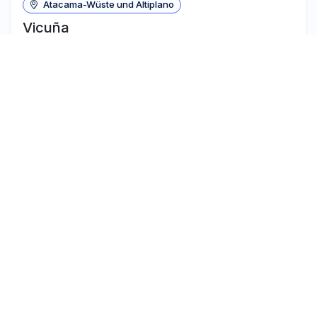
Atacama-Wüste und Altiplano
Vicuña
Aktivitäten:
-
Sternenbeobachtung
Kulturelle
-
-
Einrichtungen
Chilenische Künstler
Sternwarten
TÄLER UND DÖRFER
Santiago, Valparaíso und die Weintäler
San José de Maipo