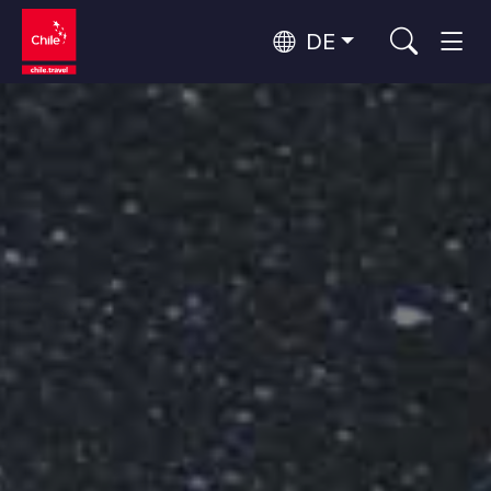
DE
Top 10 der beliebtesten
Himmelsbeobachtung
Aktivitäten
Top 10 der beliebtesten
Kultur und Kulturerbe
Reiseziele
Nach Regionen
Wälder, Seen und Vulkane
Wälder, Patagonien, Berg und Schnee
Atacama-Wüste und Altiplano
Top 10 der beliebtesten
Wüste und Altiplano, Täler und Dörfer, Berg und Schnee
Abenteuer und Sport
Attraktionen
Patagonien und Antarktis
Patagonien, Täler und Dörfer, Antarktis
Rapa Nui und Juan-Fernández-Archipel