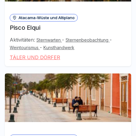
Atacama-Wüste und Altiplano
Pisco Elqui
Aktivitäten:
-
-
Sternwarten
Sternenbeobachtung
-
Weintourismus
Kunsthandwerk
TÄLER UND DÖRFER