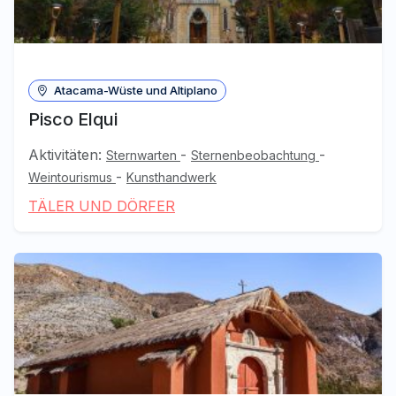
Atacama-Wüste und Altiplano
Pisco Elqui
Aktivitäten:
-
-
Sternwarten
Sternenbeobachtung
-
Weintourismus
Kunsthandwerk
TÄLER UND DÖRFER