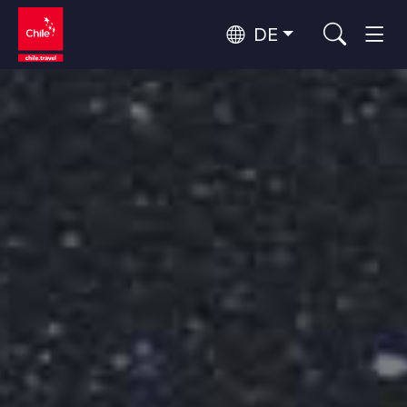
DE
Top 10 der beliebtesten
Himmelsbeobachtung
Aktivitäten
Top 10 der beliebtesten
Kultur und Kulturerbe
Reiseziele
Nach Regionen
Wälder, Seen und Vulkane
Wälder, Patagonien, Berg und Schnee
Atacama-Wüste und Altiplano
Top 10 der beliebtesten
Wüste und Altiplano, Täler und Dörfer, Berg und Schnee
Abenteuer und Sport
Attraktionen
Patagonien und Antarktis
Patagonien, Täler und Dörfer, Antarktis
Rapa Nui und Juan-Fernández-Archipel