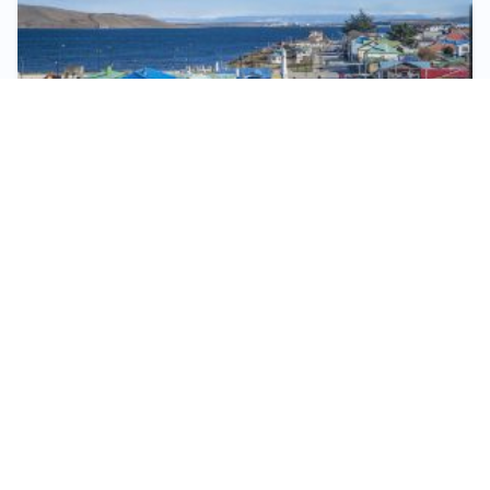
Patagonia y Antártica
Porvenir
Actividades:
-
-
Artesanía
Experiencias náuticas
-
Espacios culturales
Celebraciones típicas
VALLES Y PUEBLOS
-
PATAGONIA