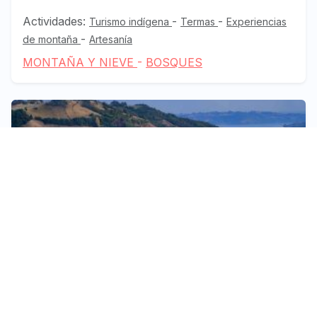
Actividades:
-
-
Turismo indígena
Termas
Experiencias
-
de montaña
Artesanía
MONTAÑA Y NIEVE
-
BOSQUES
Bosques, Lagos y Volcanes
Dalcahue
Actividades:
-
-
Artesanía
Patrimonios de la Humanidad