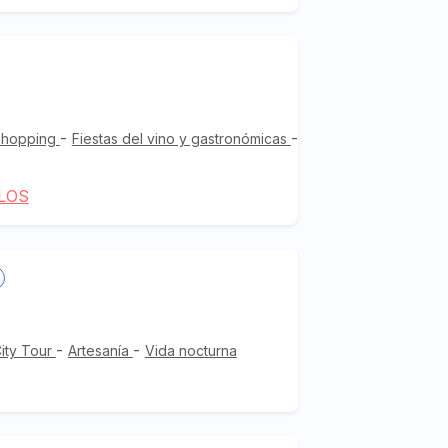
-
-
Shopping
Fiestas del vino y gastronómicas
LOS
-
-
ity Tour
Artesanía
Vida nocturna