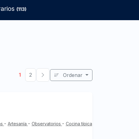
rarios
(113)
1
2
Ordenar
-
-
-
as
Artesanía
Observatorios
Cocina típica